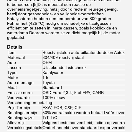
te beheersen.[5]Dit is meestal een reactie op
overheidsregelgeving, hetzij door directe milieuregelgeving,
hetzij door gezondheids- en veiligheidsvoorschriften.
Katalysatoren hebben een temperatuur van 800 graden
Fahrenheit (426 °C) nodig om schadelijke uitlaatgassen
efficiënt om te zetten in inerte gassen, zoals kooldioxide en
waterdamp.Daarom worden ze zo dicht mogelijk bij de motor
geplaatst.
Details
Item
Roestvrijstalen auto-uitlaatonderdelen Autokatal
Materiaal
304/409 roestvrij staal
Auto
OEM
Lassen
Uitstekende lastechniek
Type
Katalysator
Motor
1.5
Auto montage
Toyota
Maat
Standaard
Emissie norm
OBD Euro 2,3,4, 5 of EPA, CARB
Voorwaarde
100% nieuw
Verscheping en betaling:
Prijs Termijn
EXW, FOB, C&F, CIF
Betalingstermijn
50% vooraf.saldo worden betaald vóór levering
Betalingswijze
T/T, L/C
Aflevertijd
Volgens bestelhoeveelheid, indien op voorraad, 
Verpakkingsdetails
Onderhandeld over standaard exportverpakkin