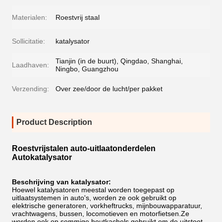
Materialen:
Roestvrij staal
Sollicitatie:
katalysator
Tianjin (in de buurt), Qingdao, Shanghai,
Laadhaven:
Ningbo, Guangzhou
Verzending:
Over zee/door de lucht/per pakket
Product Description
Roestvrijstalen auto-uitlaatonderdelen
Autokatalysator
Beschrijving van katalysator:
Hoewel katalysatoren meestal worden toegepast op
uitlaatsystemen in auto's, worden ze ook gebruikt op
elektrische generatoren, vorkheftrucks, mijnbouwapparatuur,
vrachtwagens, bussen, locomotieven en motorfietsen.Ze
worden ook op sommige houtkachels gebruikt om de uitstoot