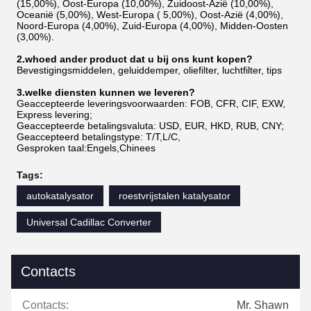
(15,00%), Oost-Europa (10,00%), Zuidoost-Azië (10,00%),
Oceanië (5,00%), West-Europa ( 5,00%), Oost-Azië (4,00%),
Noord-Europa (4,00%), Zuid-Europa (4,00%), Midden-Oosten
(3,00%).
2
.w
hoed ander product dat u bij ons kunt kopen?
Bevestigingsmiddelen, geluiddemper, oliefilter, luchtfilter, tips
3
.welke diensten kunnen we leveren?
Geaccepteerde leveringsvoorwaarden: FOB, CFR, CIF, EXW,
Express levering;
Geaccepteerde betalingsvaluta: USD, EUR, HKD, RUB, CNY;
Geaccepteerd betalingstype: T/T,L/C,
Gesproken taal:Engels,Chinees
Tags:
autokatalysator
roestvrijstalen katalysator
Universal Cadillac Converter
Contacts
Contacts:
Mr. Shawn