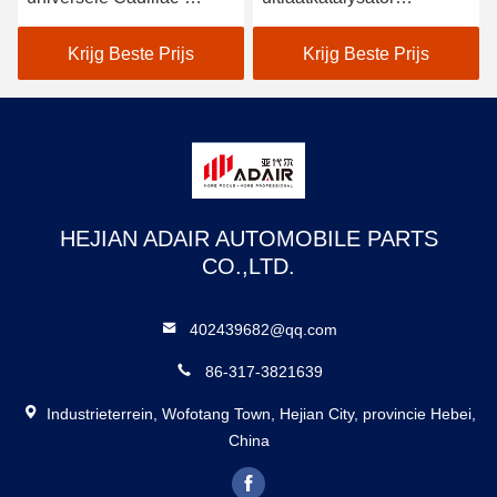
converter 2,5 inch
4.8"X10"X14" EPA CARB
katalysator
Krijg Beste Prijs
Krijg Beste Prijs
HEJIAN ADAIR AUTOMOBILE PARTS
CO.,LTD.
402439682@qq.com
86-317-3821639
Industrieterrein, Wofotang Town, Hejian City, provincie Hebei,
China