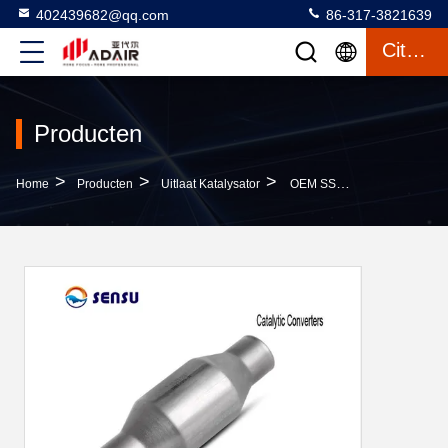
402439682@qq.com
86-317-3821639
Citaat
Producten
>
>
>
Home
Producten
Uitlaat Katalysator
OEM SS409 Auto-Uitlaatkatalysator Standaardmaat Toyota-Montage