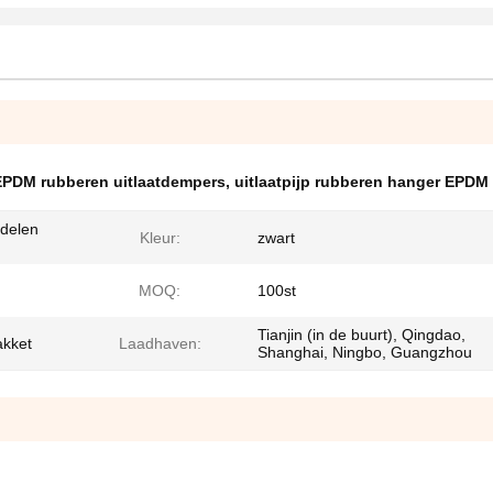
EPDM rubberen uitlaatdempers
,
uitlaatpijp rubberen hanger EPDM
rdelen
Kleur:
zwart
MOQ:
100st
Tianjin (in de buurt), Qingdao,
akket
Laadhaven:
Shanghai, Ningbo, Guangzhou