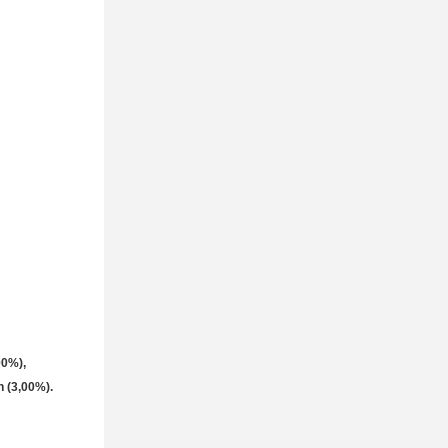
00%),
n (3,00%).