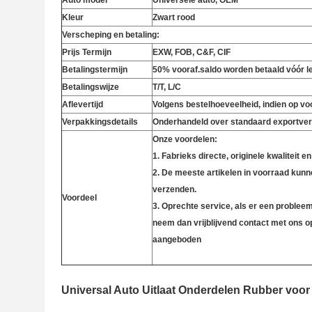
Auto model
Universele auto, OEM
Kleur
Zwart rood
Verscheping en betaling:
Prijs Termijn
EXW, FOB, C&F, CIF
Betalingstermijn
50% vooraf.saldo worden betaald vóór l
Betalingswijze
T/T, L/C
Aflevertijd
Volgens bestelhoeveelheid, indien op voo
Verpakkingsdetails
Onderhandeld over standaard exportve
Onze voordelen:
1. Fabrieks directe, originele kwaliteit en
2. De meeste artikelen in voorraad kunnen
verzenden.
Voordeel
3. Oprechte service, als er een problee
neem dan vrijblijvend contact met ons o
aangeboden
Universal Auto Uitlaat Onderdelen Rubber voor