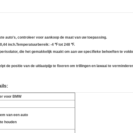
ste auto's, controleer voor aankoop de maat van uw toepassing.
 0,44 inch.Temperatuurbereik: -4 ℉ tot 248 ℉.
mperisolator, die het gemakkelijk maakt om aan uw specifieke behoeften te voldo
pt de positie van de uitlaatpijp te fixeren om trillingen en lawaai te verminder
ails:
ber voor BMW
eem van een auto
l te houden